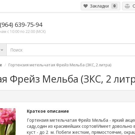
Закладки
С
0
(964) 639-75-94
ам с 10:00 по 22:00 (МСК)
е
Гортензия метельчатая Фрейз Мельба (ЗКС, 2 литра)
я Фрейз Мельба (ЗКС, 2 литр
Краткое описание
Гортензия метельчатая Фрейз Мельба - яркий акце
саду,один из красивейших сортов!Имеет довольно 
куст - до 2 м. Побеги жесткие, прямостоячие, окр