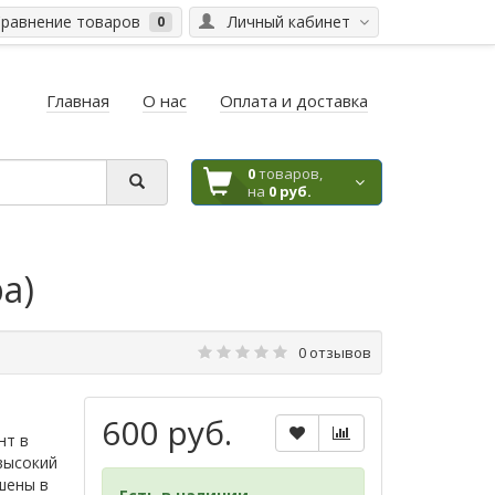
равнение товаров
Личный кабинет
0
Главная
О нас
Оплата и доставка
0
товаров,
на
0 руб.
а)
0 отзывов
600 руб.
нт в
высокий
ашены в