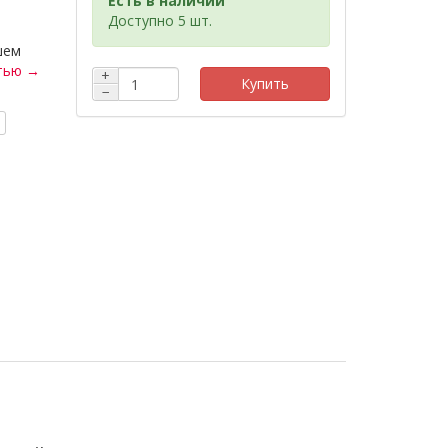
Есть в наличии
Доступно 5 шт.
шем
тью →
+
Купить
−