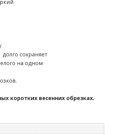
яркий
у
 долго сохраняет
белого на одном
озков.
ых коротких весенних обрезках.