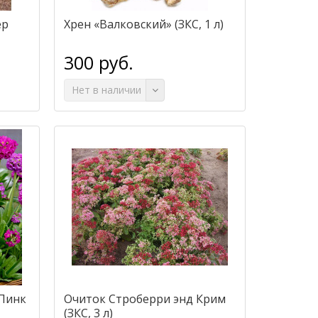
ер
Хрен «Валковский» (ЗКС, 1 л)
300 руб.
Нет в наличии
 Пинк
Очиток Строберри энд Крим
(ЗКС, 3 л)