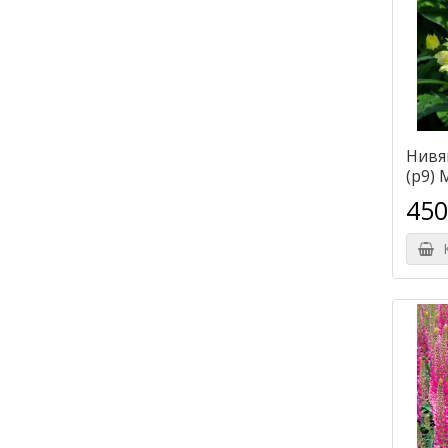
Нивя
(р9) 
450
К