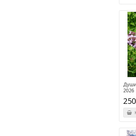
Души
2026
250
К