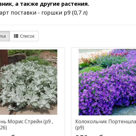
ник, а также другие растения.
арт поставки - горшки р9 (0,7 л)
тка
Список
нь Морис Стрейн (р9 ,
Колокольчик Портеншла
26)
(р9)