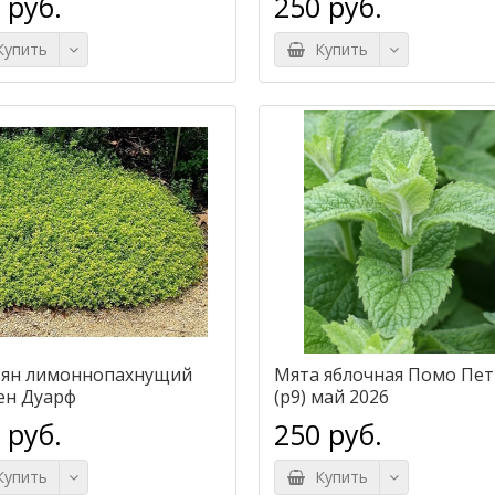
 руб.
250 руб.
упить
Купить
ян лимоннопахнущий
Мята яблочная Помо Пет
ен Дуарф
(р9) май 2026
 руб.
250 руб.
упить
Купить