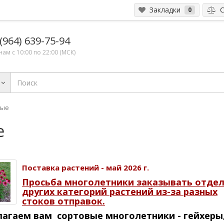
Закладки
С
0
(964) 639-75-94
ам с 10:00 по 22:00 (МСК)
ные
е
Поставка растений - май 2026 г.
Просьба многолетники заказывать отде
других категорий растений из-за разных
стоков отправок.
агаем вам сортовые многолетники - гейхеры