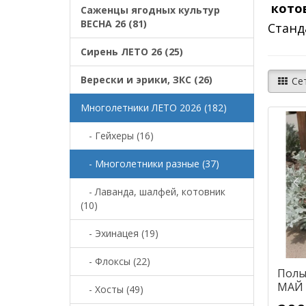
котов
Саженцы ягодных культур
ВЕСНА 26 (81)
Станд
Сирень ЛЕТО 26 (25)
Верески и эрики, ЗКС (26)
Се
Многолетники ЛЕТО 2026 (182)
- Гейхеры (16)
- Многолетники разные (37)
- Лаванда, шалфей, котовник
(10)
- Эхинацея (19)
- Флоксы (22)
Полы
МАЙ 
- Хосты (49)