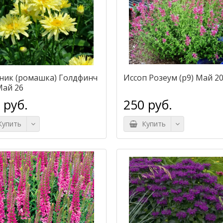
ник (ромашка) Голдфинч
Иссоп Розеум (р9) Май 2
Май 26
 руб.
250 руб.
упить
Купить