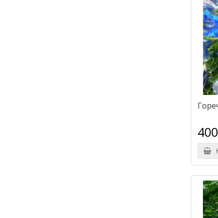
Горе
400
К