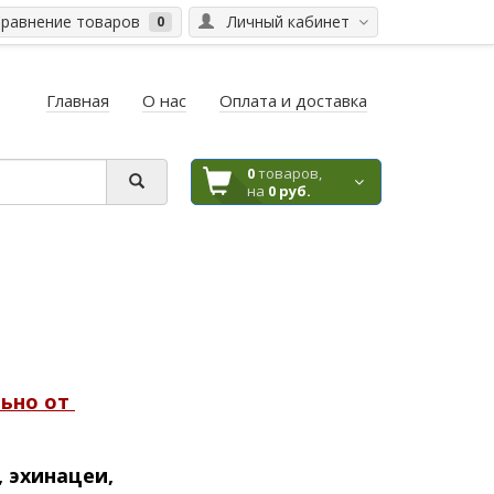
равнение товаров
Личный кабинет
0
Главная
О нас
Оплата и доставка
0
товаров,
на
0 руб.
льно от
,
эхинацеи,