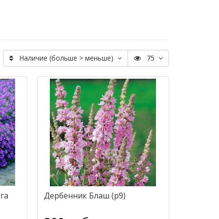
Наличие (больше > меньше)
75
га
Дербенник Блаш (р9)