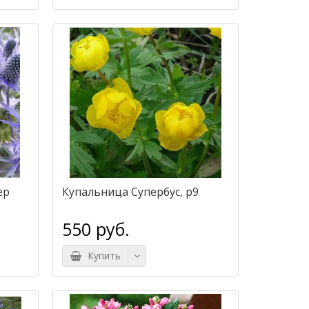
ер
Купальница Супербус, р9
550 руб.
Купить