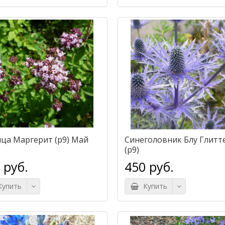
ца Маргерит (р9) Май
Синеголовник Блу Глитт
(р9)
 руб.
450 руб.
упить
Купить