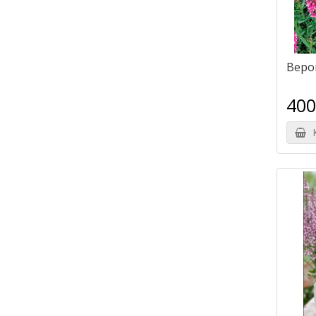
Веро
400
К