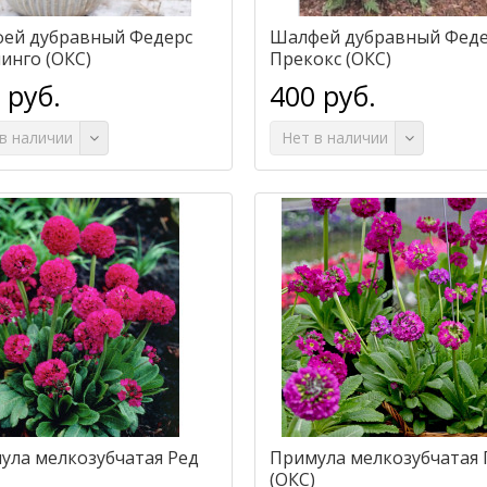
ей дубравный Федерс
Шалфей дубравный Фед
инго (ОКС)
Прекокс (ОКС)
 руб.
400 руб.
в наличии
Нет в наличии
ула мелкозубчатая Ред
Примула мелкозубчатая
(ОКС)