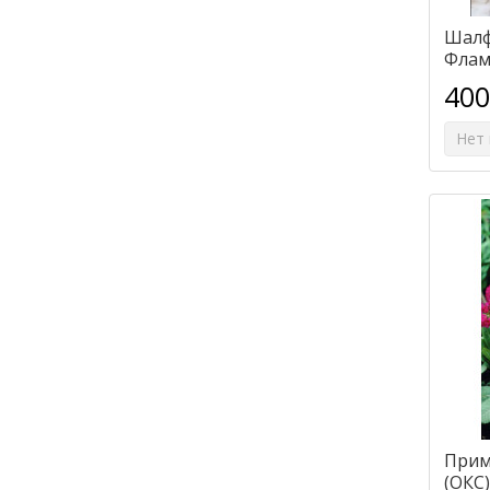
Шалф
Флам
400
Нет 
Прим
(ОКС)