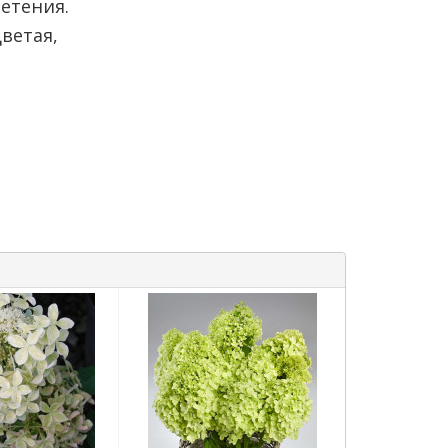
ветения.
ветая,