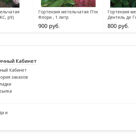
тельчатая
Гортензия метельчатая Пти
Гортензия м
КС, р9)
Флори , 1 литр
Дентель де Г
900 руб.
800 руб.
ичный Кабинет
ный Кабинет
ория заказов
ладки
сылка
да и