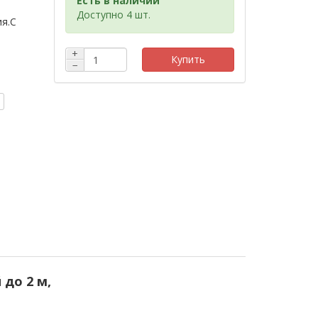
Есть в наличии
Доступно 4 шт.
ия.С
+
Купить
−
до 2 м,