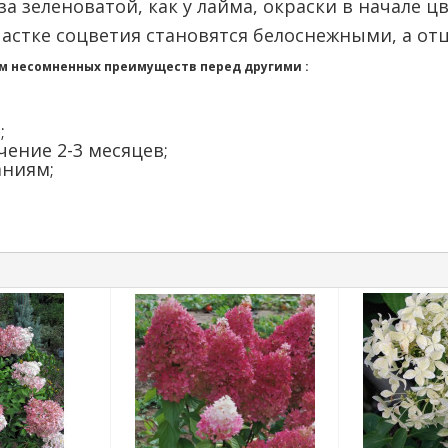
а зеленоватой, как у лайма, окраски в начале ц
астке соцветия становятся белоснежными, а отц
ом несомненных преимуществ перед другими :
;
ение 2-3 месяцев;
аниям;