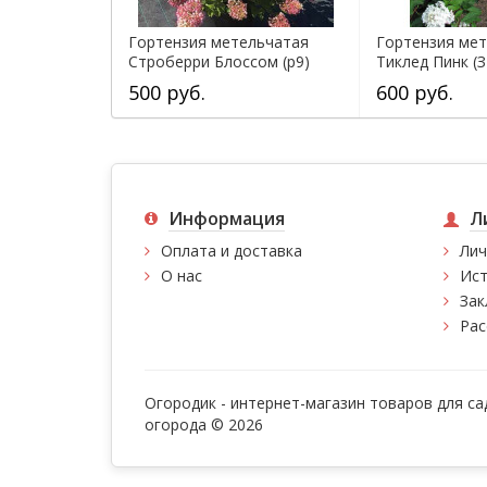
Гортензия метельчатая
Гортензия ме
Строберри Блоссом (р9)
Тиклед Пинк (З
500 руб.
600 руб.
Информация
Л
Оплата и доставка
Лич
О нас
Ист
Зак
Рас
Огородик - интернет-магазин товаров для са
огорода © 2026