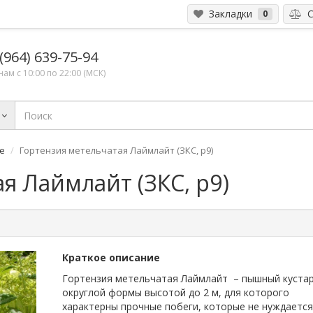
Закладки
С
0
(964) 639-75-94
ам с 10:00 по 22:00 (МСК)
е
Гортензия метельчатая Лаймлайт (ЗКС, р9)
я Лаймлайт (ЗКС, р9)
Краткое описание
Гортензия метельчатая Лаймлайт – пышный куста
округлой формы высотой до 2 м, для которого
характерны прочные побеги, которые не нуждается