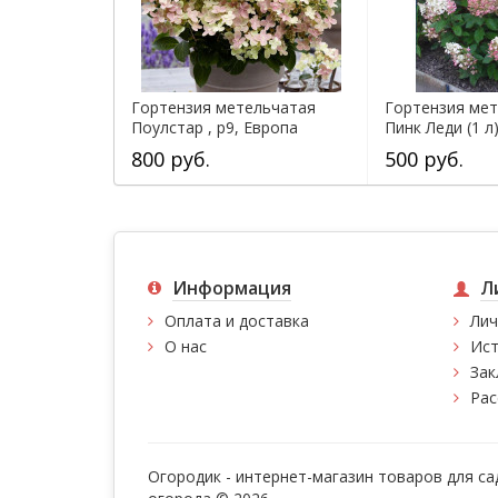
Гортензия метельчатая
Гортензия ме
Поулстар , р9, Европа
Пинк Леди (1 л
800 руб.
500 руб.
Информация
Л
Оплата и доставка
Лич
О нас
Ист
Зак
Рас
Огородик - интернет-магазин товаров для са