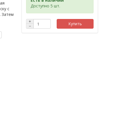
Есть в наличии
кая
Доступно 5 шт.
ску с
. Затем
+
Купить
−