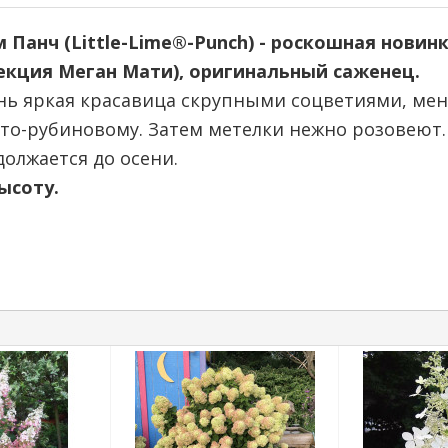
Панч (Little-Lime®-Punch) - роскошная новинк
лекция Меган Мати), оригинальный саженец.
ень яркая красавица скрупными соцветиями, м
усто-рубиновому. Затем метелки нежно розовеют.
олжается до осени.
высоту.