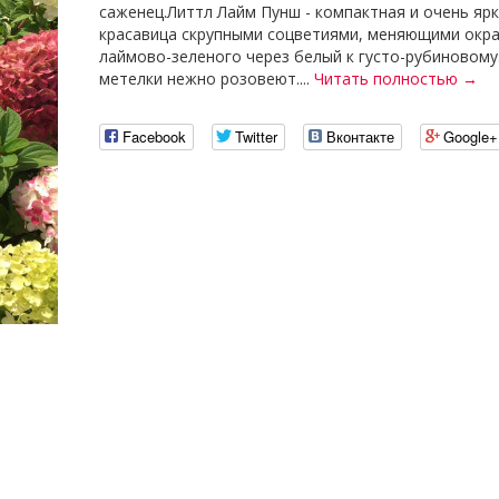
саженец.Литтл Лайм Пунш - компактная и очень яр
красавица скрупными соцветиями, меняющими окра
лаймово-зеленого через белый к густо-рубиновому
метелки нежно розовеют....
Читать полностью →
Facebook
Twitter
Вконтакте
Google+