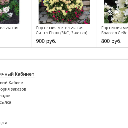
тельчатая
Гортензия метельчатая
Гортензия м
)
Литтл Пэшн (ЗКС, 3-летка)
Брассел Лейс 
900 руб.
800 руб.
ичный Кабинет
ный Кабинет
ория заказов
ладки
сылка
да и