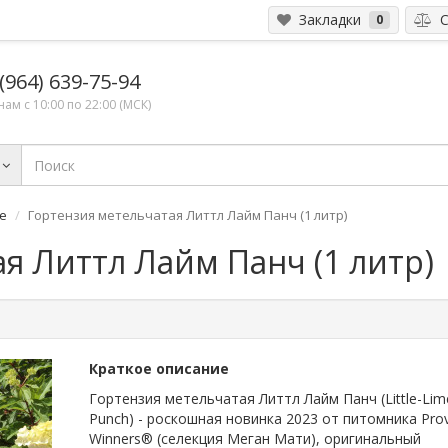
Закладки
С
0
(964) 639-75-94
ам с 10:00 по 22:00 (МСК)
е
Гортензия метельчатая Литтл Лайм Панч (1 литр)
я Литтл Лайм Панч (1 литр)
Краткое описание
Гортензия метельчатая Литтл Лайм Панч (Little-Li
Punch) - роскошная новинка 2023 от питомника Pro
Winners® (селекция Меган Мати), оригинальный