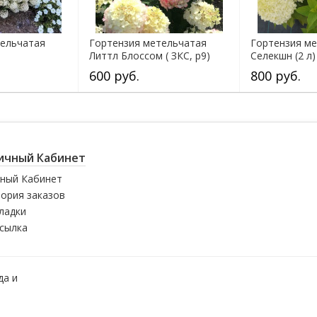
тельчатая
Гортензия метельчатая
Гортензия м
Литтл Блоссом ( ЗКС, р9)
Селекшн (2 л)
600 руб.
800 руб.
ичный Кабинет
ный Кабинет
ория заказов
ладки
сылка
да и