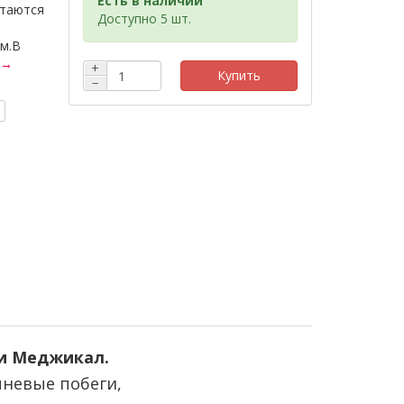
Есть в наличии
стаются
Доступно 5 шт.
 м.В
 →
+
Купить
−
ии Меджикал.
чневые побеги,