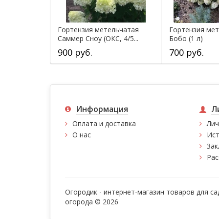
Гортензия метельчатая
Гортензия ме
Саммер Сноу (ОКС, 4/5...
Бобо (1 л)
900 руб.
700 руб.
Информация
Л
Оплата и доставка
Лич
О нас
Ист
Зак
Рас
Огородик - интернет-магазин товаров для са
огорода © 2026