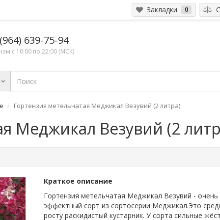
Закладки
С
0
(964) 639-75-94
ам с 10:00 по 22:00 (МСК)
е
Гортензия метельчатая Меджикал Везувий (2 литра)
я Меджикал Везувий (2 литр
й
Краткое описание
Гортензия метельчатая Меджикал Везувий - очень
эффектный сорт из сортосерии Меджикал.Это сред
росту раскидистый кустарник. У сорта сильные жёс