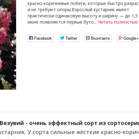
красно-коричневые побеги, которые быстро разра
и не требуют опоры.Взрослый кустарник имеет
практически одинаковую высоту и ширину — до 1,5
июне появляются первые буто...
Читать полностью
Facebook
Twitter
Вконтакте
Google+
езувий - очень эффектный сорт из сортосер
устарник. У сорта сильные жёсткие красно-кори