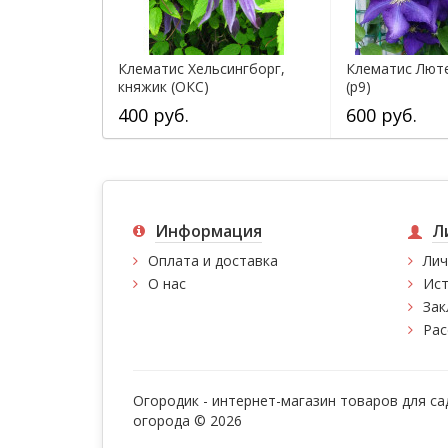
Клематис Хельсингборг,
Клематис Лют
княжик (ОКС)
(р9)
400 руб.
600 руб.
Информация
Л
Оплата и доставка
Лич
О нас
Ист
Зак
Рас
Огородик - интернет-магазин товаров для са
огорода © 2026