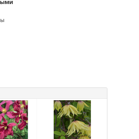
выми
ны