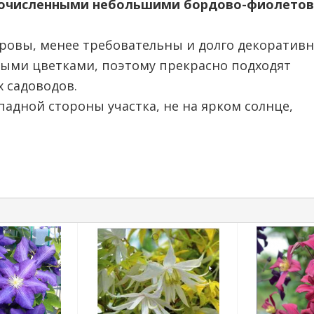
огочисленными небольшими бордово-фиолето
оровы, менее требовательны и долго декоратив
ными цветками, поэтому прекрасно подходят
 садоводов.
падной стороны участка, не на ярком солнце,