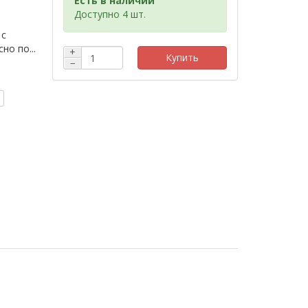
Есть в наличии
Доступно 4 шт.
 с
но по...
+
Купить
−