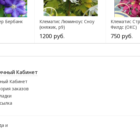
ер Бербанк
Клематис Люминоус Сноу
Клематис Ст
(княжик, р9)
Филдс (ОКС)
1200 руб.
750 руб.
ичный Кабинет
ный Кабинет
ория заказов
ладки
сылка
да и