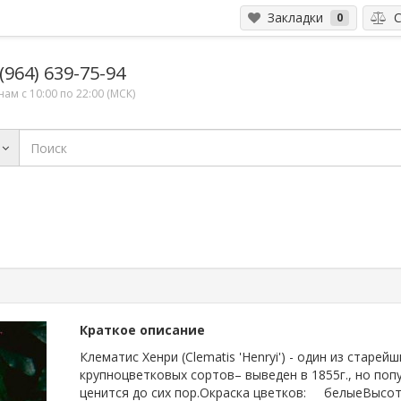
Закладки
С
0
(964) 639-75-94
ам с 10:00 по 22:00 (МСК)
Краткое описание
Клематис Хенри (Clematis 'Henryi') - один из старей
крупноцветковых сортов– выведен в 1855г., но поп
ценится до сих пор.Окраска цветков: белыеВысо