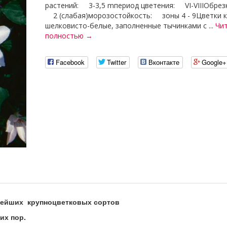
растений: 3-3,5 mпериод цветения: VI-VIIIОбрезк
2 (слабая)морозостойкость: зоны 4 - 9Цветки 
шелковисто-белые, заполненные тычинками с ...
Чи
полностью →
Facebook
Twitter
Вконтакте
Google+
старейших крупноцветковых сортов
их пор.