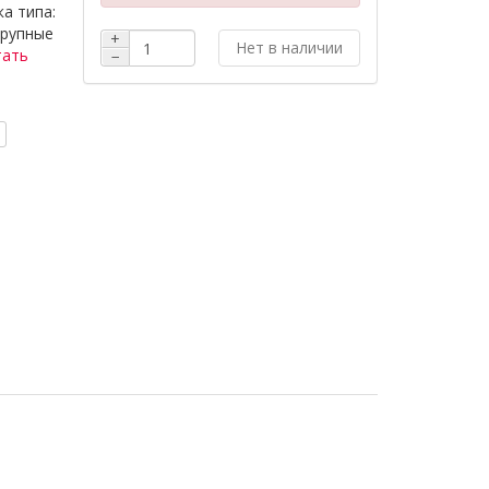
а типа:
крупные
+
Нет в наличии
тать
−