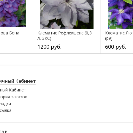
лова Бона
Клематис Рефлекшенс (0,3
Клематис Лю
л, ЗКС)
(р9)
1200 руб.
600 руб.
ичный Кабинет
ный Кабинет
ория заказов
ладки
сылка
да и