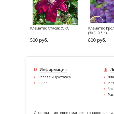
Клематис Стасик (ОКС)
Клематис Кро
(ЗКС, 0.5 л)
500 руб.
800 руб.
Информация
Л
Оплата и доставка
Лич
О нас
Ист
Зак
Рас
Огородик - интернет-магазин товаров для са