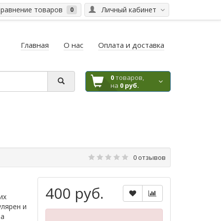
равнение товаров
Личный кабинет
0
Главная
О нас
Оплата и доставка
0
товаров,
на
0 руб.
0 отзывов
400 руб.
ших
улярен и
та