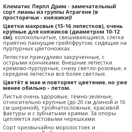
Клематис Перпл Дрим - замечательный
сорт лианы из группы Атрагене (в
просторечьи - княжики)!
Цветки махровые (15-16 лепестков), очень
крупные для княжиков (диаметром 10-12
см)
, колокольчатые, свешивающиеся, слегка
приятно пахнущие грейпфрутом, сидящие на
пурпурных цветоножках.
Лепестки причудливо закрученные, с
острыми кончиками. Внешние лепестки
кремово-пурпурные, снизу светло-розовые, к
середине лепестки всё более светлые.
Цветёт в мае и повторяет цветение, но уже
менее обильно - летом.
Листья очень здоровые, тёмно-зелёные,
относительно крупные (до 20 см длиной и 16
см шириной), тройчатосложные, красивой
фактуры и с зубчатыми краями. За опоры
цепляется листовыми черешками.
Сорт чрезвычайно морозостоек и