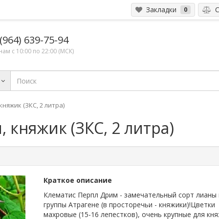
Закладки
С
0
(964) 639-75-94
ам с 10:00 по 22:00 (МСК)
няжик (ЗКС, 2 литра)
 княжик (ЗКС, 2 литра)
Краткое описание
Клематис Перпл Дрим - замечательный сорт лианы 
группы Атрагене (в просторечьи - княжики)!Цветки
махровые (15-16 лепестков), очень крупные для кн