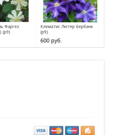
ль Фаргез
Клематис Лютер Бербанк
 (р9)
(р9)
600 руб.