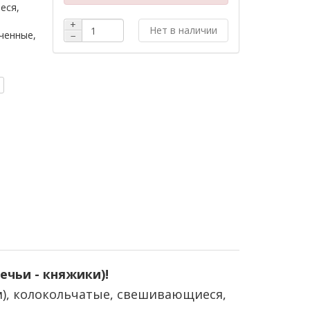
еся,
+
Нет в наличии
ченные,
−
ечьи - княжики)!
м), колокольчатые, свешивающиеся,