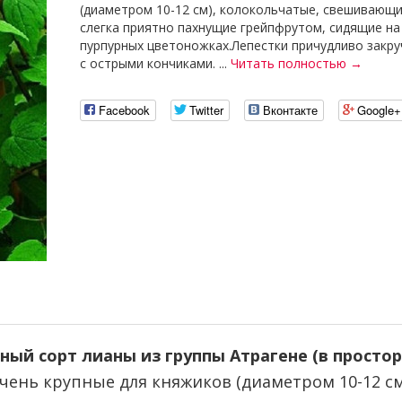
(диаметром 10-12 см), колокольчатые, свешивающи
слегка приятно пахнущие грейпфрутом, сидящие на
пурпурных цветоножках.Лепестки причудливо закру
с острыми кончиками. ...
Читать полностью →
Facebook
Twitter
Вконтакте
Google+
ый сорт лианы из группы Атрагене (в простор
 очень крупные для княжиков (диаметром 10-12 с