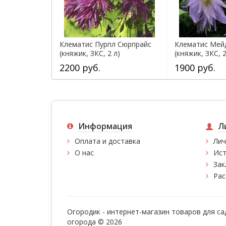
Клематис Пурпл Сюрпрайс
Клематис Мей
(княжик, ЗКС, 2 л)
(княжик, ЗКС, 2
2200 руб.
1900 руб.
Информация
Л
Оплата и доставка
Лич
О нас
Ист
Зак
Рас
Огородик - интернет-магазин товаров для са
огорода © 2026