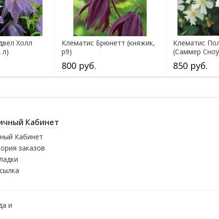
двел Холл
Клематис Брюнетт (княжик,
Клематис По
 л)
р9)
(Саммер Сноу)
800 руб.
850 руб.
ичный Кабинет
ный Кабинет
ория заказов
ладки
сылка
да и