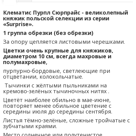
Клематис Пурпл Сюрпрайс - великолепный
княжик польской селекции из серии
«Surprise».
1 группа обрезки (без обрезки)
За опору цепляется листовыми черешками.
Цветки очень крупные для княжиков,
диаметром 10 см, всегда махровые и
полумахровые,
пурпурно-бордовые, светлеющие при
отцветании, колокольчатые.
Тычинки с жёлтыми пыльниками на
кремово-зелёных тычиночных нитях .
Цветёт наиболее обильно в мае-июне,
повторяет менее обильное цветение с
середины июля до середины сентября.
Листья тёмно-зелёные, сложные тройчатые с
зубчатыми краями.
Место солнечное или полутенистое.