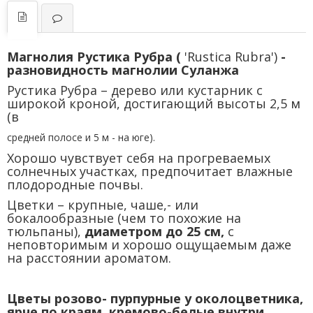
Магнолия Рустика Рубра (
'Rustica Rubra')
-
разновидность магнолии Суланжа
Рустика Рубра – дерево или кустарник с
широкой кроной, достигающий высоты 2,5 м
(в
средней полосе и 5 м - на юге).
Хорошо чувствует себя на прогреваемых
солнечных участках, предпочитает влажные
плодородные почвы.
Цветки – крупные, чаше,- или
бокалообразные (чем то похожие на
тюльпаны),
диаметром до 25 см,
с
неповторимым и хорошо ощущаемым даже
на расстоянии ароматом.
Цветы розово- пурпурные у околоцветника,
ярче по краям, кремово-белые внутри.