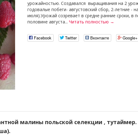
урожайностью. Создавался выращивания на 2 урож
годовалые побеги- августовский сбор, 2-летние - н
июля).Урожай созревает в средне ранние сроки, в 
половине августа...
Читать полностью →
Facebook
Twitter
Вконтакте
Google+
антной малины польской селекции , тутаймер.
ша).