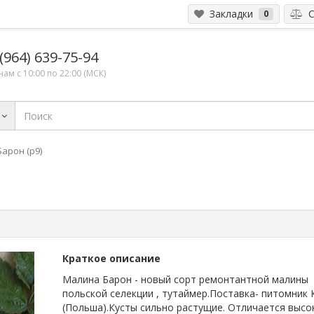
Закладки
С
0
(964) 639-75-94
ам с 10:00 по 22:00 (МСК)
арон (р9)
Краткое описание
Малина Барон - новый сорт ремонтантной малины
польской селекции , тутаймер.Поставка- питомник 
(Польша).Кусты сильно растущие. Отличается высо