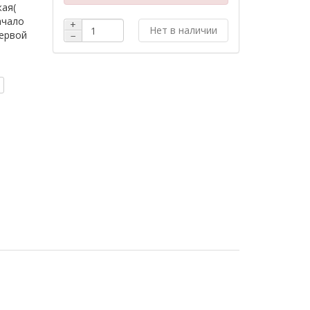
ая(
ачало
+
Нет в наличии
первой
−