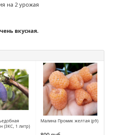
я на 2 урожая
очень вкусная.
ъедобная
Малина Промик желтая (р9)
 (ЗКС, 1 литр)
800 руб.