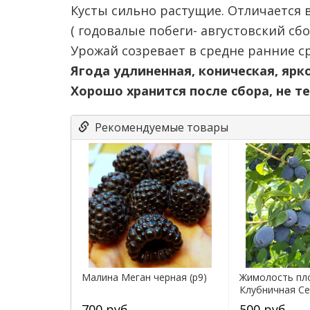
Кусты сильно растущие. Отличается
( годовалые побеги- августовский сбо
Урожай созревает в средне ранние ср
Ягода удлиненная, коническая, ярко-
Хорошо хранится после сбора, не те
Рекомендуемые товары
Малина Меган черная (р9)
Жимолость пл
Клубничная Сен
700 руб.
500 руб.