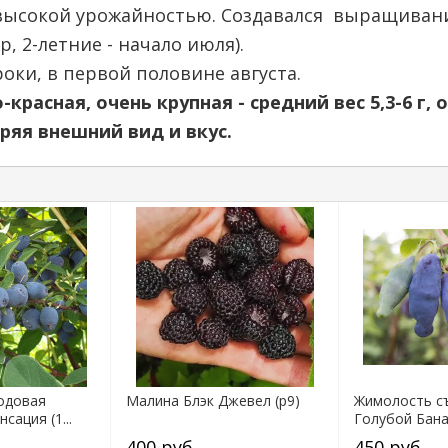
 высокой урожайностью. Создавался выращивани
р, 2-летние - начало июля).
оки, в первой половине августа.
красная, очень крупная - средний вес 5,3-6 г, 
ряя внешний вид и вкус.
одовая
Малина Блэк Джевел (р9)
Жимолость с
сация (1...
Голубой Банан
400 руб.
450 руб.