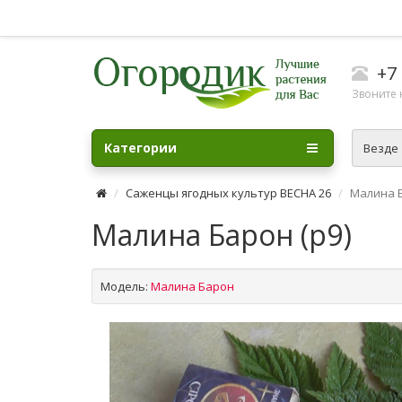
+7 
Звоните н
Категории
Везде
Саженцы ягодных культур ВЕСНА 26
Малина Б
Малина Барон (р9)
Модель:
Малина Барон