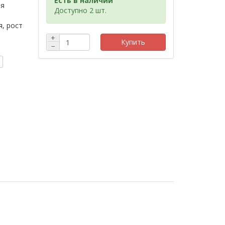
Есть в наличии
ия
Доступно 2 шт.
, рост
+
Купить
−