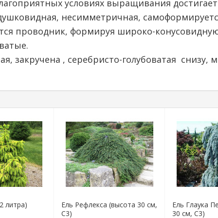
благоприятных условиях выращивания достигает 
одушковидная, несимметричная, самоформируетс
ется проводник, формируя широко-конусовидную
ватые.
ная, закручена , серебристо-голубоватая снизу,
2 литра)
Ель Рефлекса (высота 30 см,
Ель Глаука П
С3)
30 см, С3)