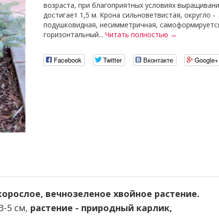
возраста, при благоприятных условиях выращиван
достигает 1,5 м. Крона сильноветвистая, округло -
подушковидная, несимметричная, самоформируется
горизонтальный...
Читать полностью →
Facebook
Twitter
Вконтакте
Google+
корослое, вечнозеленое хвойное растение.
3-5 см,
растение - природный карлик,