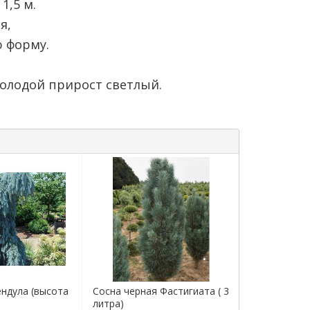
1,5 м.
я,
 форму.
 молодой прирост светлый.
ендула (высота
Сосна черная Фастигиата ( 3
литра)