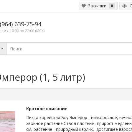
Закладки
С
0
(964) 639-75-94
ам с 10:00 по 22:00 (МСК)
мперор (1, 5 литр)
Краткое описание
Пихта корейская Блу Эмперор - низкорослое, вечн
хвойное растение.Ствол плотный, прирост медленн
см, растение - природный карлик, достигшее взрос