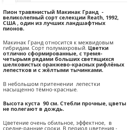
Пион травянистый Макинак Гранд -
великолепный сорт селекции Reath, 1992,
США , один из лучших ландшафтных
пионов.
Макинак Гранд относится к межвидовым
гибридам. Сорт полумахровый.
Цветки
отлично сформированные, с тремя-
четырьмя
рядами больших светящихся
шелковистых оранжево-красных рифлёных
лепестков и с жёлтыми тычинками.
В небольшом притенении лепестки
насыщенно тёмно-красные.
Высота куста 90 см. Стебли прочные, цветы
не полегают в дождь.
Цветение очень обильное, эффектное, в
средне-ранние сроки. В период цветения -