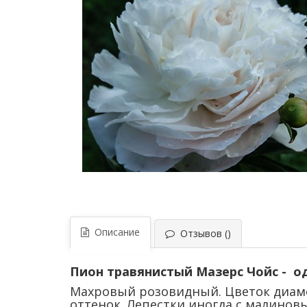
Описание
Отзывов ()
Пион травянистый Мазерс Чойс - о
Махровый розовидный. Цветок диаме
оттенок. Лепестки иногда с малинов