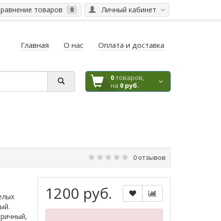
равнение товаров
Личный кабинет
0
Главная
О нас
Оплата и доставка
0
товаров,
на
0 руб.
0 отзывов
1200 руб.
елых
ый.
тричный,