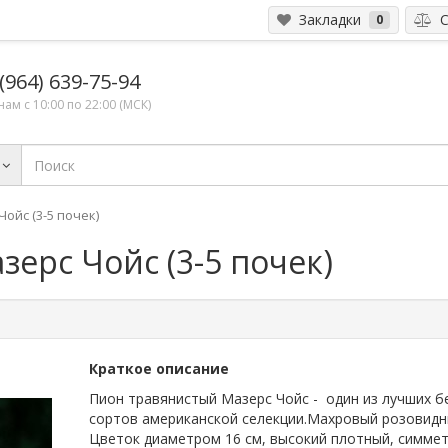
Закладки
С
0
(964) 639-75-94
ам с 10:00 по 22:00 (МСК)
ойс (3-5 почек)
ерс Чойс (3-5 почек)
Краткое описание
Пион травянистый Мазерс Чойс - один из лучших б
сортов американской селекции.Махровый розовидн
Цветок диаметром 16 см, высокий плотный, симме