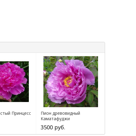
истый Принцесс
Пион древовидный
Каматафуджи
3500 руб.