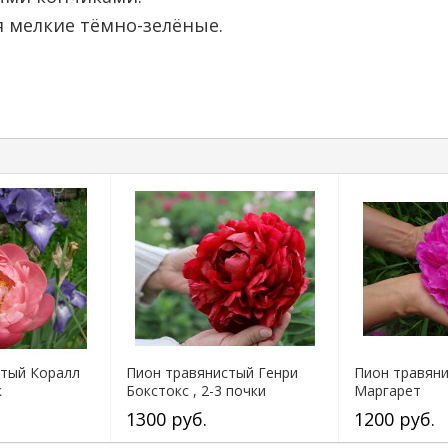
я мелкие тёмно-зелёные.
стый Коралл
Пион травянистый Генри
Пион травян
к
Бокстокс , 2-3 почки
Маргарет
1300 руб.
1200 руб.