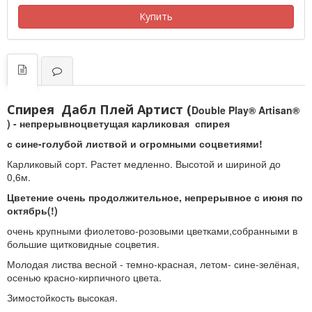
Купить
Спирея Дабл Плей Артист (
Double Play® Artisan®
) - н
епрерывноцветущая карликовая спирея
с сине-голубой листвой и огромными соцветиями!
Карликовый сорт. Растет медленно. Высотой и шириной до
0,6м.
Цветение очень продолжительное, непрерывное с июня по
октябрь(!)
очень крупными фиолетово-розовыми цветками,собранными в
большие щитковидные соцветия.
Молодая листва весной - темно-красная, летом- сине-зелёная,
осенью красно-кирпичного цвета.
Зимостойкость высокая.