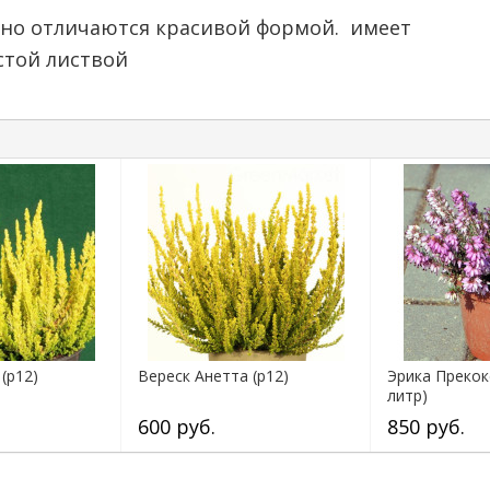
, но отличаются красивой формой. имеет
стой листвой
(р12)
Вереск Анетта (р12)
Эрика Прекокс
литр)
600 руб.
850 руб.