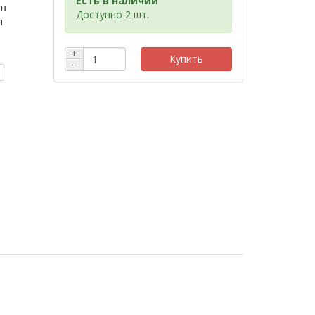
Есть в наличии
 в
Доступно 2 шт.
я
+
Купить
−