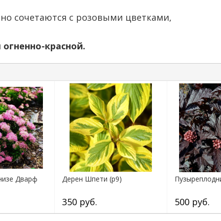
чно сочетаются с розовыми цветками,
 огненно-красной.
низе Дварф
Дерен Шпети (р9)
Пузыреплодни
350 руб.
500 руб.