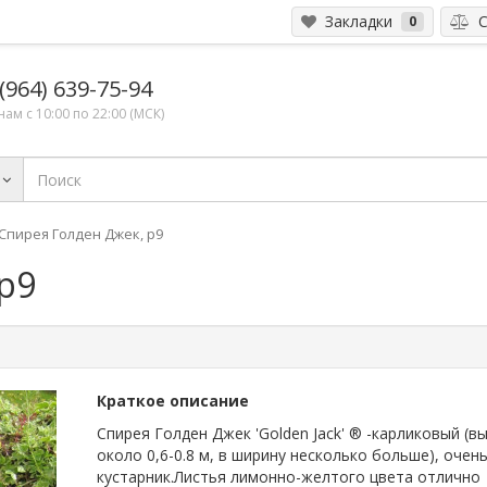
Закладки
С
0
(964) 639-75-94
ам с 10:00 по 22:00 (МСК)
Спирея Голден Джек, р9
р9
Краткое описание
Спирея Голден Джек 'Golden Jack' ® -карликовый (в
около 0,6-0.8 м, в ширину несколько больше), очень
кустарник.Листья лимонно-желтого цвета отлично